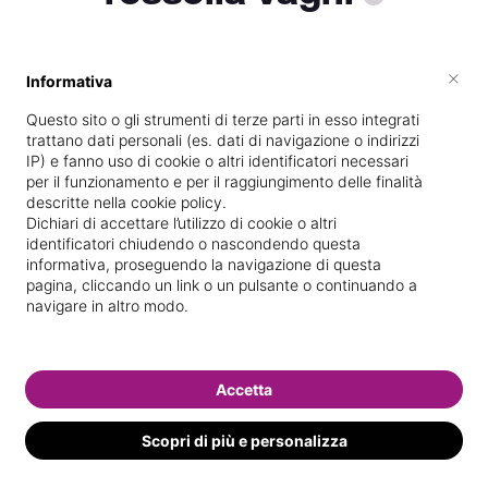
×
Informativa
Vive a
Imperia
Questo sito o gli strumenti di terze parti in esso integrati
Specializzata in
Massaggi del
trattano dati personali (es. dati di navigazione o indirizzi
benessere
IP) e fanno uso di cookie o altri identificatori necessari
per il funzionamento e per il raggiungimento delle finalità
Vedi le informazioni di rossella
descritte nella cookie policy.
Dichiari di accettare l’utilizzo di cookie o altri
identificatori chiudendo o nascondendo questa
informativa, proseguendo la navigazione di questa
pagina, cliccando un link o un pulsante o continuando a
navigare in altro modo.
Accetta
Scopri di più e personalizza