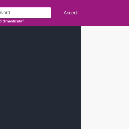
rd
Accedi
d dimenticata?