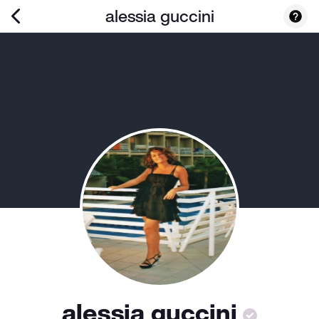
alessia guccini
alessia guccini