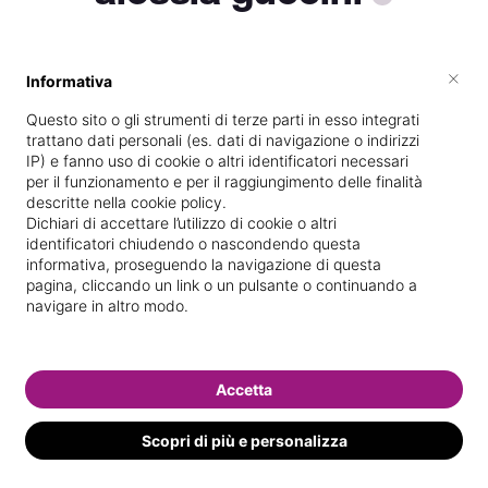
×
Informativa
Vive a
Roma
Questo sito o gli strumenti di terze parti in esso integrati
Specializzata in
Massaggi del
trattano dati personali (es. dati di navigazione o indirizzi
benessere
IP) e fanno uso di cookie o altri identificatori necessari
per il funzionamento e per il raggiungimento delle finalità
Vedi le informazioni di alessia
descritte nella cookie policy.
Dichiari di accettare l’utilizzo di cookie o altri
identificatori chiudendo o nascondendo questa
informativa, proseguendo la navigazione di questa
pagina, cliccando un link o un pulsante o continuando a
navigare in altro modo.
Accetta
Scopri di più e personalizza