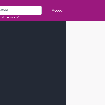
rd
Accedi
d dimenticata?