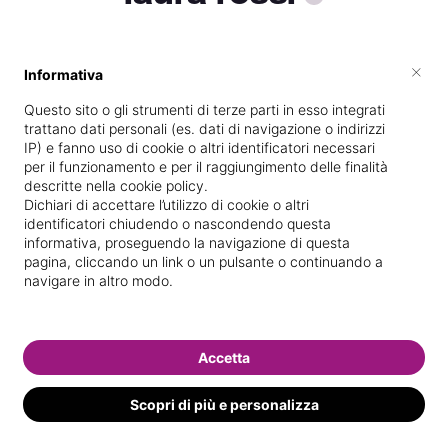
×
Informativa
Vive a
Broni
Questo sito o gli strumenti di terze parti in esso integrati
Specializzata in
Massaggi del
trattano dati personali (es. dati di navigazione o indirizzi
benessere
IP) e fanno uso di cookie o altri identificatori necessari
per il funzionamento e per il raggiungimento delle finalità
Vedi le informazioni di laura
descritte nella cookie policy.
Dichiari di accettare l’utilizzo di cookie o altri
identificatori chiudendo o nascondendo questa
informativa, proseguendo la navigazione di questa
pagina, cliccando un link o un pulsante o continuando a
navigare in altro modo.
Accetta
Scopri di più e personalizza