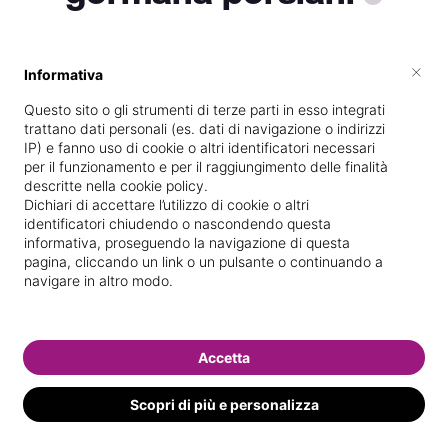
×
Informativa
Vive a
Lanciano
Questo sito o gli strumenti di terze parti in esso integrati
Specializzata in
Massaggi del
trattano dati personali (es. dati di navigazione o indirizzi
benessere
IP) e fanno uso di cookie o altri identificatori necessari
per il funzionamento e per il raggiungimento delle finalità
Vedi le informazioni di germana
descritte nella cookie policy.
Dichiari di accettare l’utilizzo di cookie o altri
identificatori chiudendo o nascondendo questa
informativa, proseguendo la navigazione di questa
pagina, cliccando un link o un pulsante o continuando a
navigare in altro modo.
Accetta
Scopri di più e personalizza