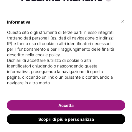
×
Informativa
Vive a
Ariano Irpino
Questo sito o gli strumenti di terze parti in esso integrati
Specializzata in
Trattamenti corpo
trattano dati personali (es. dati di navigazione o indirizzi
IP) e fanno uso di cookie o altri identificatori necessari
Vedi le informazioni di rosanna
per il funzionamento e per il raggiungimento delle finalità
descritte nella cookie policy.
Dichiari di accettare l’utilizzo di cookie o altri
identificatori chiudendo o nascondendo questa
informativa, proseguendo la navigazione di questa
pagina, cliccando un link o un pulsante o continuando a
navigare in altro modo.
Accetta
Scopri di più e personalizza