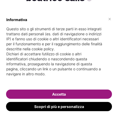
×
Informativa
Vive a
Oristano
Questo sito o gli strumenti di terze parti in esso integrati
Specializzata in
Massaggi del
trattano dati personali (es. dati di navigazione o indirizzi
benessere
IP) e fanno uso di cookie o altri identificatori necessari
per il funzionamento e per il raggiungimento delle finalità
Vedi le informazioni di beatrice
descritte nella cookie policy.
Dichiari di accettare l’utilizzo di cookie o altri
identificatori chiudendo o nascondendo questa
informativa, proseguendo la navigazione di questa
pagina, cliccando un link o un pulsante o continuando a
navigare in altro modo.
Accetta
Scopri di più e personalizza