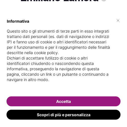
×
Informativa
Vive a
Romano di Lombardia
Questo sito o gli strumenti di terze parti in esso integrati
Specializzata in
Massaggi del
trattano dati personali (es. dati di navigazione o indirizzi
benessere
IP) e fanno uso di cookie o altri identificatori necessari
per il funzionamento e per il raggiungimento delle finalità
Vedi le informazioni di Emiliano
descritte nella cookie policy.
Dichiari di accettare l’utilizzo di cookie o altri
identificatori chiudendo o nascondendo questa
informativa, proseguendo la navigazione di questa
pagina, cliccando un link o un pulsante o continuando a
navigare in altro modo.
Accetta
Scopri di più e personalizza