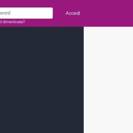
rd
Accedi
d dimenticata?