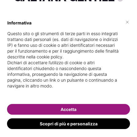
×
Informativa
Vive a
Napoli
Questo sito o gli strumenti di terze parti in esso integrati
Specializzata in
Massaggi del
trattano dati personali (es. dati di navigazione o indirizzi
benessere
IP) e fanno uso di cookie o altri identificatori necessari
per il funzionamento e per il raggiungimento delle finalità
Vedi le informazioni di GAETANA
descritte nella cookie policy.
Dichiari di accettare l’utilizzo di cookie o altri
identificatori chiudendo o nascondendo questa
informativa, proseguendo la navigazione di questa
pagina, cliccando un link o un pulsante o continuando a
navigare in altro modo.
Accetta
Scopri di più e personalizza