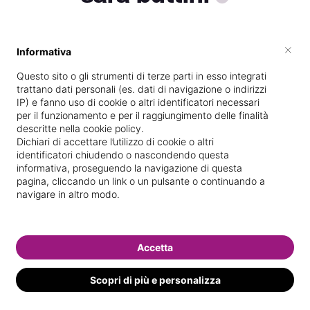
×
Informativa
Vive a
Borgosesia
Questo sito o gli strumenti di terze parti in esso integrati
Specializzata in
Massaggi del
trattano dati personali (es. dati di navigazione o indirizzi
benessere
IP) e fanno uso di cookie o altri identificatori necessari
per il funzionamento e per il raggiungimento delle finalità
Vedi le informazioni di sara
descritte nella cookie policy.
Dichiari di accettare l’utilizzo di cookie o altri
identificatori chiudendo o nascondendo questa
informativa, proseguendo la navigazione di questa
pagina, cliccando un link o un pulsante o continuando a
navigare in altro modo.
Accetta
Scopri di più e personalizza