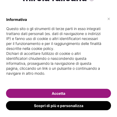
×
Informativa
Vive a
Torino
Questo sito o gli strumenti di terze parti in esso integrati
Specializzata in
Massaggi del
trattano dati personali (es. dati di navigazione o indirizzi
benessere
IP) e fanno uso di cookie o altri identificatori necessari
per il funzionamento e per il raggiungimento delle finalità
Vedi le informazioni di mirela
descritte nella cookie policy.
Dichiari di accettare l’utilizzo di cookie o altri
identificatori chiudendo o nascondendo questa
informativa, proseguendo la navigazione di questa
pagina, cliccando un link o un pulsante o continuando a
navigare in altro modo.
Accetta
Scopri di più e personalizza