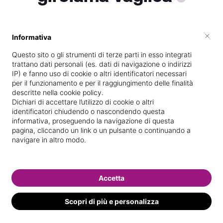
×
Informativa
Specializzata in
Epilazione con
laser/luce pulsata
Questo sito o gli strumenti di terze parti in esso integrati
trattano dati personali (es. dati di navigazione o indirizzi
Vedi le informazioni di girolama
IP) e fanno uso di cookie o altri identificatori necessari
per il funzionamento e per il raggiungimento delle finalità
descritte nella cookie policy.
Dichiari di accettare l’utilizzo di cookie o altri
identificatori chiudendo o nascondendo questa
informativa, proseguendo la navigazione di questa
pagina, cliccando un link o un pulsante o continuando a
navigare in altro modo.
Accetta
Scopri di più e personalizza