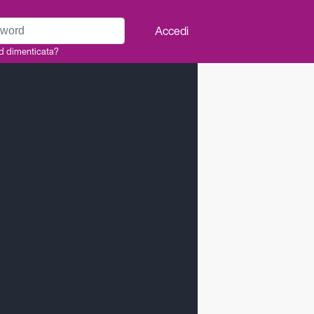
rd
Accedi
d dimenticata?