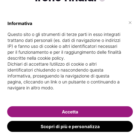
×
Informativa
Vive a
Stigliano
Questo sito o gli strumenti di terze parti in esso integrati
Specializzata in
Massaggi del
trattano dati personali (es. dati di navigazione o indirizzi
benessere
IP) e fanno uso di cookie o altri identificatori necessari
per il funzionamento e per il raggiungimento delle finalità
Vedi le informazioni di irene
descritte nella cookie policy.
Dichiari di accettare l’utilizzo di cookie o altri
identificatori chiudendo o nascondendo questa
informativa, proseguendo la navigazione di questa
pagina, cliccando un link o un pulsante o continuando a
navigare in altro modo.
Accetta
Scopri di più e personalizza