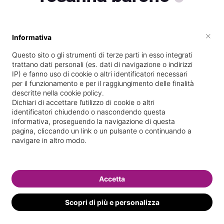
×
Informativa
Vive a
Casale Monferrato
Questo sito o gli strumenti di terze parti in esso integrati
Specializzata in
Massaggi del
trattano dati personali (es. dati di navigazione o indirizzi
benessere
IP) e fanno uso di cookie o altri identificatori necessari
per il funzionamento e per il raggiungimento delle finalità
Vedi le informazioni di rosanna
descritte nella cookie policy.
Dichiari di accettare l’utilizzo di cookie o altri
identificatori chiudendo o nascondendo questa
informativa, proseguendo la navigazione di questa
pagina, cliccando un link o un pulsante o continuando a
navigare in altro modo.
Accetta
Scopri di più e personalizza