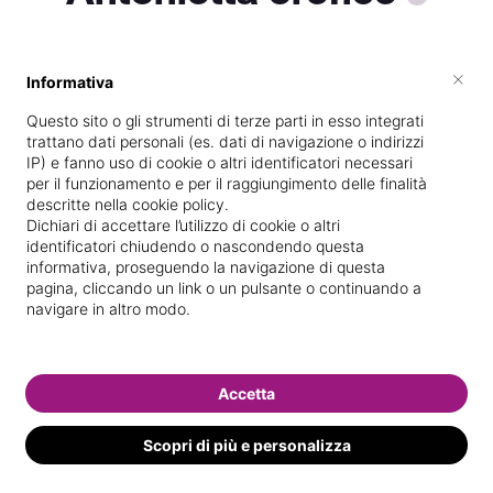
×
Informativa
Vive a
Rende
Questo sito o gli strumenti di terze parti in esso integrati
Specializzata in
Massaggi del
trattano dati personali (es. dati di navigazione o indirizzi
benessere
IP) e fanno uso di cookie o altri identificatori necessari
per il funzionamento e per il raggiungimento delle finalità
Vedi le informazioni di Antonietta
descritte nella cookie policy.
Dichiari di accettare l’utilizzo di cookie o altri
identificatori chiudendo o nascondendo questa
informativa, proseguendo la navigazione di questa
pagina, cliccando un link o un pulsante o continuando a
navigare in altro modo.
Accetta
Scopri di più e personalizza