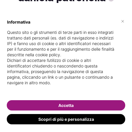
×
Informativa
Vive a
Grottaglie
Questo sito o gli strumenti di terze parti in esso integrati
Specializzata in
Massaggi del
trattano dati personali (es. dati di navigazione o indirizzi
benessere
IP) e fanno uso di cookie o altri identificatori necessari
per il funzionamento e per il raggiungimento delle finalità
Vedi le informazioni di daniela
descritte nella cookie policy.
Dichiari di accettare l’utilizzo di cookie o altri
identificatori chiudendo o nascondendo questa
informativa, proseguendo la navigazione di questa
pagina, cliccando un link o un pulsante o continuando a
navigare in altro modo.
Accetta
Scopri di più e personalizza