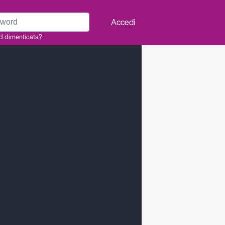
rd
Accedi
d dimenticata?