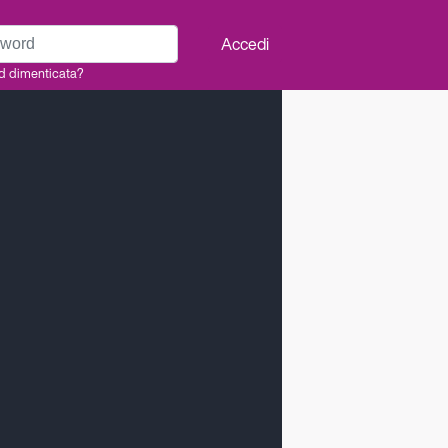
rd
Accedi
d dimenticata?