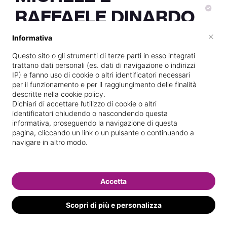
RAFFAELE DINARDO
×
Informativa
Questo sito o gli strumenti di terze parti in esso integrati
Vive a
Irsina
trattano dati personali (es. dati di navigazione o indirizzi
IP) e fanno uso di cookie o altri identificatori necessari
Specializzata in
Epilazione con cera
per il funzionamento e per il raggiungimento delle finalità
descritte nella cookie policy.
Vedi le informazioni di MICHELE E
Dichiari di accettare l’utilizzo di cookie o altri
identificatori chiudendo o nascondendo questa
RAFFAELE
informativa, proseguendo la navigazione di questa
pagina, cliccando un link o un pulsante o continuando a
navigare in altro modo.
Accetta
Scopri di più e personalizza