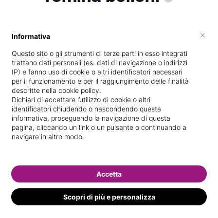
×
Informativa
Vive a
Parabiago
Questo sito o gli strumenti di terze parti in esso integrati
Titolare presso
Rominabelloni beauty
trattano dati personali (es. dati di navigazione o indirizzi
&spa
IP) e fanno uso di cookie o altri identificatori necessari
per il funzionamento e per il raggiungimento delle finalità
Scuola di estetica frequentata
descritte nella cookie policy.
Dichiari di accettare l’utilizzo di cookie o altri
Di
Parabiago
identificatori chiudendo o nascondendo questa
informativa, proseguendo la navigazione di questa
Specializzata in
Epilazione con
pagina, cliccando un link o un pulsante o continuando a
laser/luce pulsata
navigare in altro modo.
Vedi le informazioni di romina
Accetta
Scopri di più e personalizza