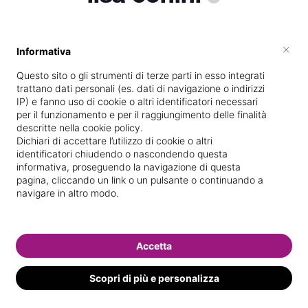
×
Informativa
Vive a
Quinto di Treviso
Questo sito o gli strumenti di terze parti in esso integrati
Specializzata in
Trattamenti corpo
trattano dati personali (es. dati di navigazione o indirizzi
IP) e fanno uso di cookie o altri identificatori necessari
Vedi le informazioni di lisa
per il funzionamento e per il raggiungimento delle finalità
descritte nella cookie policy.
Dichiari di accettare l’utilizzo di cookie o altri
identificatori chiudendo o nascondendo questa
informativa, proseguendo la navigazione di questa
pagina, cliccando un link o un pulsante o continuando a
navigare in altro modo.
Accetta
Scopri di più e personalizza