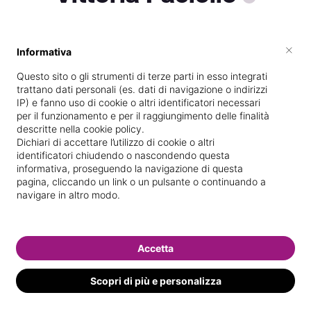
×
Informativa
Vive a
Monopoli
Questo sito o gli strumenti di terze parti in esso integrati
Specializzata in
Massaggi del
trattano dati personali (es. dati di navigazione o indirizzi
benessere
IP) e fanno uso di cookie o altri identificatori necessari
per il funzionamento e per il raggiungimento delle finalità
Vedi le informazioni di Vittoria
descritte nella cookie policy.
Dichiari di accettare l’utilizzo di cookie o altri
identificatori chiudendo o nascondendo questa
informativa, proseguendo la navigazione di questa
pagina, cliccando un link o un pulsante o continuando a
navigare in altro modo.
Accetta
Scopri di più e personalizza