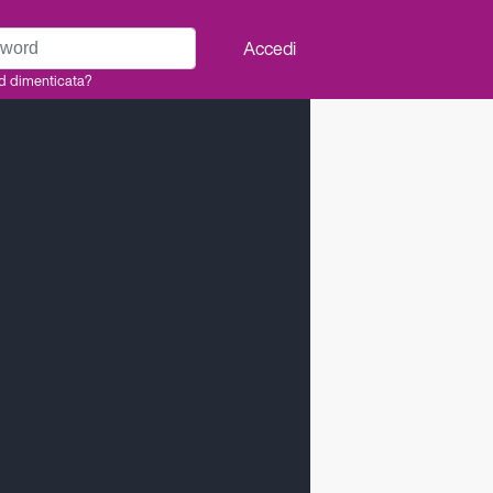
rd
Accedi
d dimenticata?