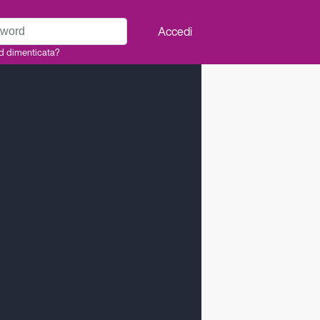
rd
Accedi
d dimenticata?