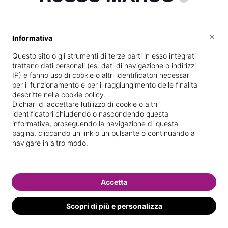
×
Informativa
Vive a
Roma
Questo sito o gli strumenti di terze parti in esso integrati
Specializzata in
Epilazione con cera
trattano dati personali (es. dati di navigazione o indirizzi
IP) e fanno uso di cookie o altri identificatori necessari
Vedi le informazioni di RUSSO
per il funzionamento e per il raggiungimento delle finalità
descritte nella cookie policy.
Dichiari di accettare l’utilizzo di cookie o altri
identificatori chiudendo o nascondendo questa
informativa, proseguendo la navigazione di questa
pagina, cliccando un link o un pulsante o continuando a
navigare in altro modo.
Accetta
Scopri di più e personalizza