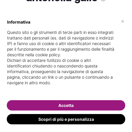
×
Informativa
Vive a
Villasimius
Questo sito o gli strumenti di terze parti in esso integrati
Specializzata in
Epilazione con cera
trattano dati personali (es. dati di navigazione o indirizzi
IP) e fanno uso di cookie o altri identificatori necessari
Vedi le informazioni di antonella
per il funzionamento e per il raggiungimento delle finalità
descritte nella cookie policy.
Dichiari di accettare l’utilizzo di cookie o altri
identificatori chiudendo o nascondendo questa
informativa, proseguendo la navigazione di questa
pagina, cliccando un link o un pulsante o continuando a
navigare in altro modo.
Accetta
Scopri di più e personalizza