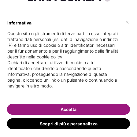
×
Informativa
Vive a
Mottola
Questo sito o gli strumenti di terze parti in esso integrati
Specializzata in
Massaggi del
trattano dati personali (es. dati di navigazione o indirizzi
benessere
IP) e fanno uso di cookie o altri identificatori necessari
per il funzionamento e per il raggiungimento delle finalità
Vedi le informazioni di SARA
descritte nella cookie policy.
Dichiari di accettare l’utilizzo di cookie o altri
identificatori chiudendo o nascondendo questa
informativa, proseguendo la navigazione di questa
pagina, cliccando un link o un pulsante o continuando a
navigare in altro modo.
Accetta
Scopri di più e personalizza