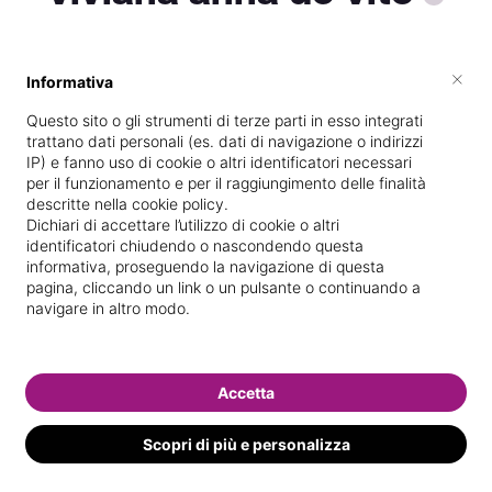
×
Informativa
Vive a
Avellino
Questo sito o gli strumenti di terze parti in esso integrati
Specializzata in
Epilazione con cera
trattano dati personali (es. dati di navigazione o indirizzi
IP) e fanno uso di cookie o altri identificatori necessari
Vedi le informazioni di viviana anna
per il funzionamento e per il raggiungimento delle finalità
descritte nella cookie policy.
Dichiari di accettare l’utilizzo di cookie o altri
identificatori chiudendo o nascondendo questa
informativa, proseguendo la navigazione di questa
pagina, cliccando un link o un pulsante o continuando a
navigare in altro modo.
Accetta
Scopri di più e personalizza