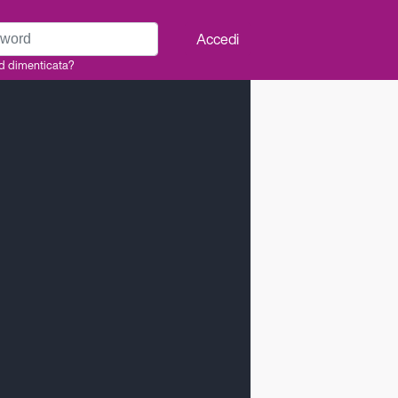
rd
Accedi
d dimenticata?