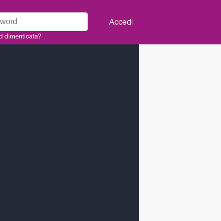
rd
Accedi
d dimenticata?