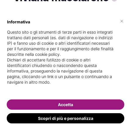
×
Informativa
Vive a
Isernia
Questo sito o gli strumenti di terze parti in esso integrati
Specializzata in
Massaggi del
trattano dati personali (es. dati di navigazione o indirizzi
benessere
IP) e fanno uso di cookie o altri identificatori necessari
per il funzionamento e per il raggiungimento delle finalità
Vedi le informazioni di viviana
descritte nella cookie policy.
Dichiari di accettare l’utilizzo di cookie o altri
identificatori chiudendo o nascondendo questa
informativa, proseguendo la navigazione di questa
pagina, cliccando un link o un pulsante o continuando a
navigare in altro modo.
Accetta
Scopri di più e personalizza