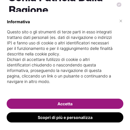
Ragione
×
Informativa
Questo sito o gli strumenti di terze parti in esso integrati
Specializzata in
Massaggi del
trattano dati personali (es. dati di navigazione o indirizzi
IP) e fanno uso di cookie o altri identificatori necessari
benessere
per il funzionamento e per il raggiungimento delle finalità
Vedi le informazioni di Sonia Patricia
descritte nella cookie policy.
Dichiari di accettare l’utilizzo di cookie o altri
identificatori chiudendo o nascondendo questa
informativa, proseguendo la navigazione di questa
pagina, cliccando un link o un pulsante o continuando a
navigare in altro modo.
Accetta
Scopri di più e personalizza