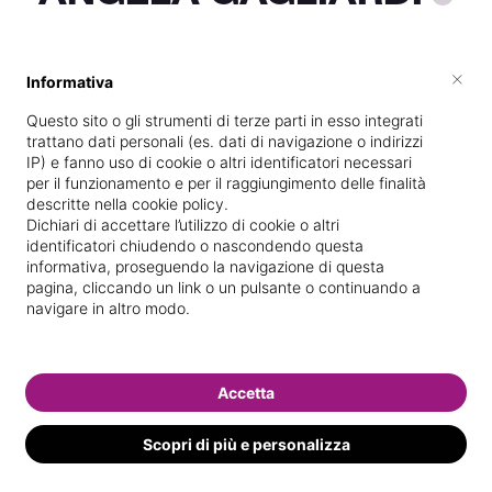
×
Informativa
Vive a
Cosenza
Questo sito o gli strumenti di terze parti in esso integrati
Specializzata in
Massaggi del
trattano dati personali (es. dati di navigazione o indirizzi
benessere
IP) e fanno uso di cookie o altri identificatori necessari
per il funzionamento e per il raggiungimento delle finalità
Vedi le informazioni di ANGELA
descritte nella cookie policy.
Dichiari di accettare l’utilizzo di cookie o altri
identificatori chiudendo o nascondendo questa
informativa, proseguendo la navigazione di questa
pagina, cliccando un link o un pulsante o continuando a
navigare in altro modo.
Accetta
Scopri di più e personalizza