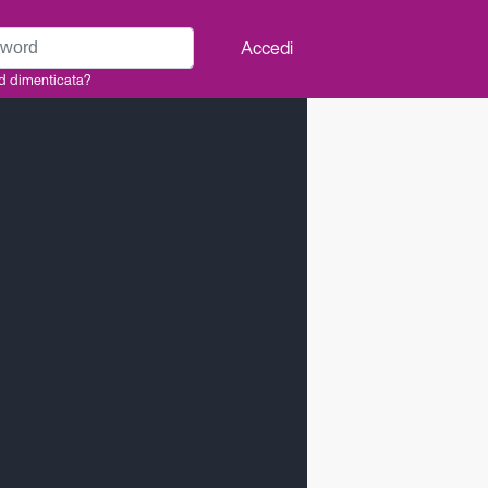
rd
Accedi
d dimenticata?