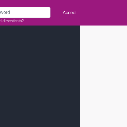
rd
Accedi
d dimenticata?