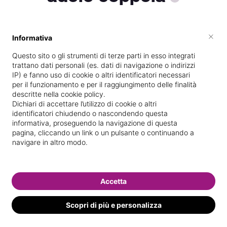
×
Informativa
Vive a
Torino
Questo sito o gli strumenti di terze parti in esso integrati
Specializzata in
Trattamenti corpo
trattano dati personali (es. dati di navigazione o indirizzi
IP) e fanno uso di cookie o altri identificatori necessari
Vedi le informazioni di adele
per il funzionamento e per il raggiungimento delle finalità
descritte nella cookie policy.
Dichiari di accettare l’utilizzo di cookie o altri
identificatori chiudendo o nascondendo questa
informativa, proseguendo la navigazione di questa
pagina, cliccando un link o un pulsante o continuando a
navigare in altro modo.
Accetta
Scopri di più e personalizza