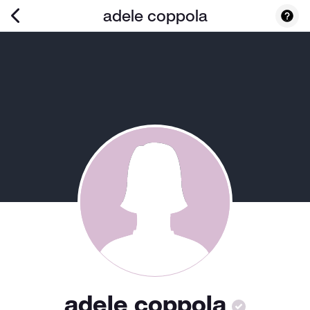
adele coppola
adele coppola