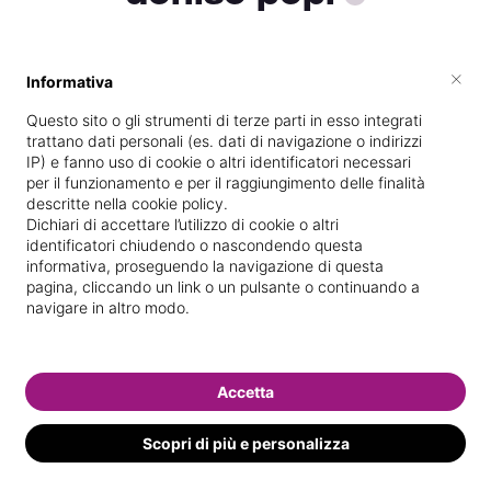
×
Informativa
Vive a
Altino
Questo sito o gli strumenti di terze parti in esso integrati
Specializzata in
Trattamenti corpo
trattano dati personali (es. dati di navigazione o indirizzi
IP) e fanno uso di cookie o altri identificatori necessari
Vedi le informazioni di denise
per il funzionamento e per il raggiungimento delle finalità
descritte nella cookie policy.
Dichiari di accettare l’utilizzo di cookie o altri
identificatori chiudendo o nascondendo questa
informativa, proseguendo la navigazione di questa
pagina, cliccando un link o un pulsante o continuando a
navigare in altro modo.
Accetta
Scopri di più e personalizza