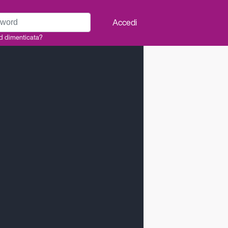
rd
Accedi
d dimenticata?