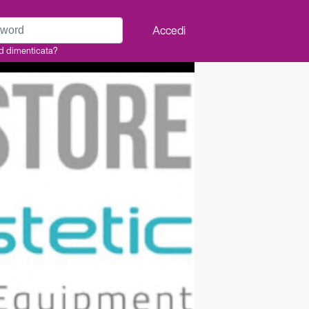
rd
Accedi
d dimenticata?