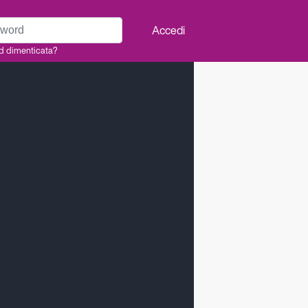
rd
Accedi
d dimenticata?