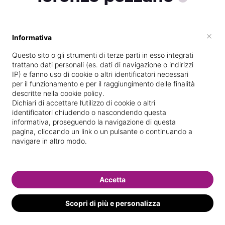
×
Informativa
Vive a
Bovalino
Questo sito o gli strumenti di terze parti in esso integrati
Specializzata in
Epilazione con
trattano dati personali (es. dati di navigazione o indirizzi
laser/luce pulsata
IP) e fanno uso di cookie o altri identificatori necessari
per il funzionamento e per il raggiungimento delle finalità
Vedi le informazioni di lorenzo
descritte nella cookie policy.
Dichiari di accettare l’utilizzo di cookie o altri
identificatori chiudendo o nascondendo questa
informativa, proseguendo la navigazione di questa
pagina, cliccando un link o un pulsante o continuando a
navigare in altro modo.
Accetta
Scopri di più e personalizza