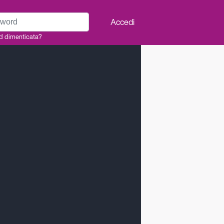
rd
Accedi
d dimenticata?