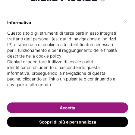
×
Informativa
Vive a
Cagliari
Questo sito o gli strumenti di terze parti in esso integrati
Specializzata in
Epilazione con cera
trattano dati personali (es. dati di navigazione o indirizzi
IP) e fanno uso di cookie o altri identificatori necessari
Vedi le informazioni di Giulia
per il funzionamento e per il raggiungimento delle finalità
descritte nella cookie policy.
Dichiari di accettare l’utilizzo di cookie o altri
identificatori chiudendo o nascondendo questa
informativa, proseguendo la navigazione di questa
pagina, cliccando un link o un pulsante o continuando a
navigare in altro modo.
Accetta
Scopri di più e personalizza