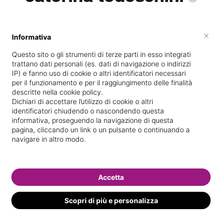
×
Informativa
Vive a
Pisa
Questo sito o gli strumenti di terze parti in esso integrati
Specializzata in
Massaggi del
trattano dati personali (es. dati di navigazione o indirizzi
benessere
IP) e fanno uso di cookie o altri identificatori necessari
per il funzionamento e per il raggiungimento delle finalità
Vedi le informazioni di caterina
descritte nella cookie policy.
Dichiari di accettare l’utilizzo di cookie o altri
identificatori chiudendo o nascondendo questa
informativa, proseguendo la navigazione di questa
pagina, cliccando un link o un pulsante o continuando a
navigare in altro modo.
Accetta
Scopri di più e personalizza