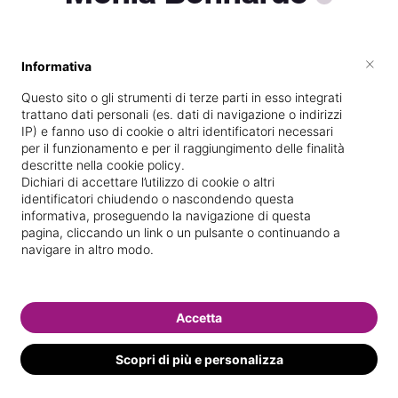
×
Informativa
Vive a
Taranto
Questo sito o gli strumenti di terze parti in esso integrati
Specializzata in
Massaggi del
trattano dati personali (es. dati di navigazione o indirizzi
benessere
IP) e fanno uso di cookie o altri identificatori necessari
per il funzionamento e per il raggiungimento delle finalità
Vedi le informazioni di Monia
descritte nella cookie policy.
Dichiari di accettare l’utilizzo di cookie o altri
identificatori chiudendo o nascondendo questa
informativa, proseguendo la navigazione di questa
pagina, cliccando un link o un pulsante o continuando a
navigare in altro modo.
Accetta
Scopri di più e personalizza