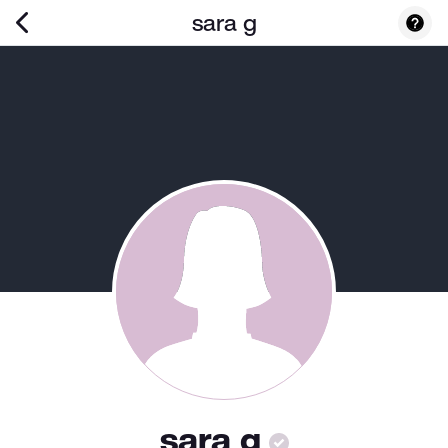
sara g
sara g