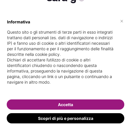
×
Informativa
Vive a
Malo
Questo sito o gli strumenti di terze parti in esso integrati
Specializzata in
Massaggi del
trattano dati personali (es. dati di navigazione o indirizzi
benessere
IP) e fanno uso di cookie o altri identificatori necessari
per il funzionamento e per il raggiungimento delle finalità
Vedi le informazioni di sara
descritte nella cookie policy.
Dichiari di accettare l’utilizzo di cookie o altri
identificatori chiudendo o nascondendo questa
informativa, proseguendo la navigazione di questa
pagina, cliccando un link o un pulsante o continuando a
navigare in altro modo.
Accetta
Scopri di più e personalizza