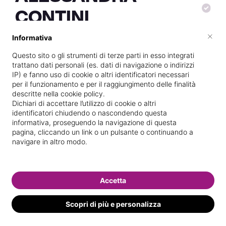
CONTINI
×
Informativa
Questo sito o gli strumenti di terze parti in esso integrati
Vive a
Sestu
trattano dati personali (es. dati di navigazione o indirizzi
IP) e fanno uso di cookie o altri identificatori necessari
Specializzata in
Trattamenti viso
per il funzionamento e per il raggiungimento delle finalità
descritte nella cookie policy.
Vedi le informazioni di ALESSANDRA
Dichiari di accettare l’utilizzo di cookie o altri
identificatori chiudendo o nascondendo questa
informativa, proseguendo la navigazione di questa
pagina, cliccando un link o un pulsante o continuando a
navigare in altro modo.
Accetta
Scopri di più e personalizza